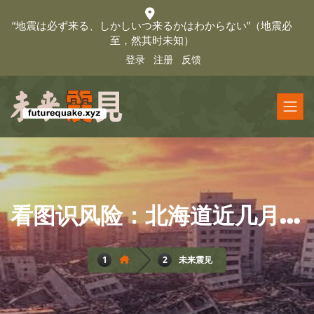
“地震は必ず来る、しかしいつ来るかはわからない”（地震必
至，然其时未知）
登录
注册
反馈
看图识风险：北海道近几月会有更大地震吗
未来震见