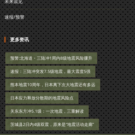
未来震见
速报/预警
更多资讯
预警:北海道・三陆冲1周内8级地震风险骤升
速报：三陆冲突发7.5级地震，最大震度5强
熊本地震10周年，日本离下次大地震还有多远
日本应力释放分散期的地震风险点
关东东方冲5.1级：一次地震，三重解读
茨城县2日内4级双震，原来是“地震活动走廊”