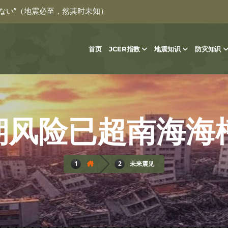
ない”（地震必至，然其时未知）
首页
JCER指数
地震知识
防灾知识
未来震见