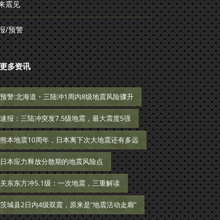
来震见
报/预警
更多资讯
预警:北海道・三陆冲1周内8级地震风险骤升
速报：三陆冲突发7.5级地震，最大震度5强
熊本地震10周年，日本离下次大地震还有多远
日本应力释放分散期的地震风险点
关东东方冲5.1级：一次地震，三重解读
茨城县2日内4级双震，原来是“地震活动走廊”