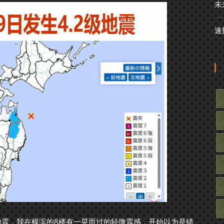
未
速
级地震，我在横滨的8楼有一晃而过的轻微震感，开始以为是错