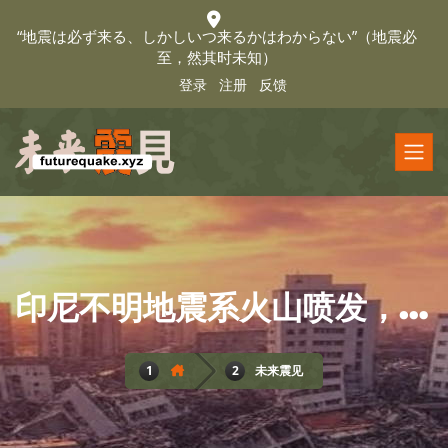
“地震は必ず来る、しかしいつ来るかはわからない”（地震必
至，然其时未知）
登录
注册
反馈
印尼不明地震系火山喷发，全球震火联动增强
未来震见