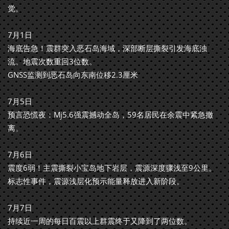
觉。
7月1日
海底告急！震群突入恶石岛海域，深部断层撕裂引发海底浊
流。地震次数重回3位数。
GNSS监测到恶石岛向东南位移2.3厘米
7月5日
预言恐慌夜：Mj5.6强震撼动全岛，59名居民在余震中紧急撤
离。
7月6日
震度6弱！主震撕裂小宝岛地下岩层，震源深度骤浅至9公里。
标志性事件，震源浅层化预示能量释放进入新阶段。
7月7日
持续近一周的每日百震以上群震终于又降到了两位数。