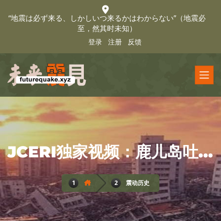
“地震は必ず来る、しかしいつ来るかはわからない”（地震必
至，然其时未知）
登录
注册
反馈
JCERI独家视频：鹿儿岛吐噶喇地震三周演义
震动历史