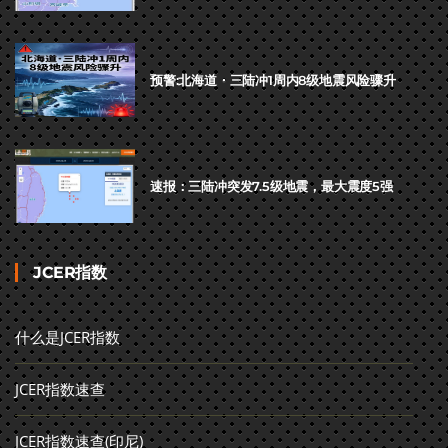
预警:北海道・三陆冲1周内8级地震风险骤升
速报：三陆冲突发7.5级地震，最大震度5强
JCER指数
什么是JCER指数
JCER指数速查
JCER指数速查(印尼)