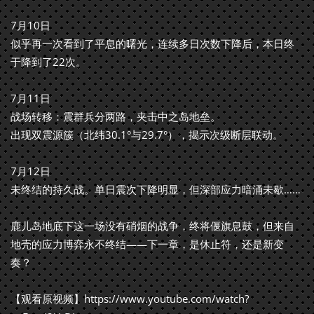
7月10日
似乎再一次看到了平息的曙光，连续多日次数下降后，本日终
于降到了22次。
7月11日
战场转移：震群兵分两路，夹击中之岛地垒。
出现双震源簇（北纬30.1°与29.7°），揭示次级断层联动。
7月12日
未终结的持久战。单日震次下降明显，但深部应力暗涌未歇……
鹿儿岛地底下这一场没有硝烟的战争，终将偃旗息鼓，但来自
地壳的应力博弈永不终结——下一章，是休止符，还是新变
奏？
【观看原视频】
https://www.youtube.com/watch?